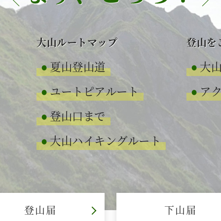
大山ルートマップ
登山を
夏山登山道
大
ユートピアルート
ア
登山口まで
大山ハイキングルート
登山届
下山届