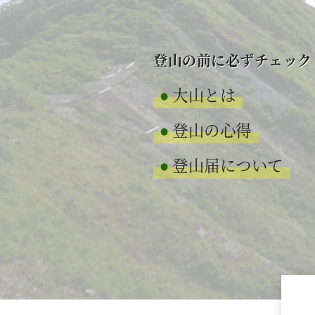
登山の前に必ずチェック
大山とは
登山の心得
登山届について