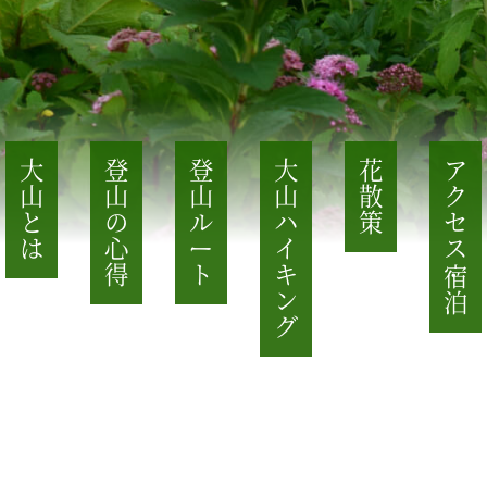
大山とは
登山の心得
登山ル
大山ハイキング
花散策
アクセス・宿泊
ー
ト