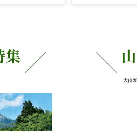
特集
山
大山ガ